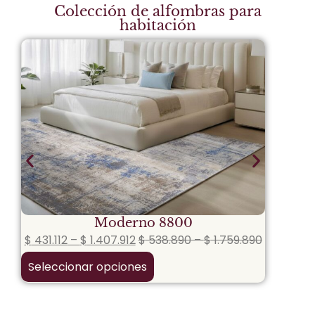
Colección de alfombras para
habitación
Moderno 8800
$
431.112
–
$
1.407.912
$
538.890
–
$
1.759.890
$
431
Seleccionar opciones
Sele