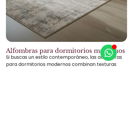
Alfombras para dormitorios modernos
Si buscas un estilo contemporáneo, las alfombras
para dormitorios modernos combinan texturas
suaves y diseños minimalistas que se adaptan a
cualquier decoración.
Opciones populares:
Alfombras de tonos neutros (gris, beige,
blanco).
Diseños geométricos para un look actual.
Estilos bohemios con fibras naturales.