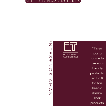
NUESTROS CLIENTES
SELECCIONAR OPCIONES
“I’ve been
“Love this
“It’s so
a Flo & Co
shop!
important
member
Bruno and
for me to
for 3 years
Jett are
use eco-
NOS AMAN
and highly
amazing.
friendly
recommend
Every time
products,
it! There’s
I go to the
so Flo &
nothing
store they
Co has
better
are
been a
than
enthusiastic
dream.
receiving
and help
Their
my
me pick
products