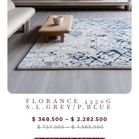
FLORANCE 5350G
S.L.GREY/P.BLUE
$
368.500
–
$
2.282.500
$
737.000
–
$
4.565.000