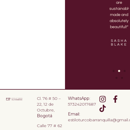
monthly
out the
are
delivery of
best
sustainabl
a new 3D
vases.“
made and
printed
absolutely
vase.”
beautiful!”
KASON
LOPEZ
EVALYN
SASHA
CHANDLER
BLAKE
Cl. 76 # 50 –
WhatsApp
:
22, 12 de
573242017687
Octubre,
Email
:
Bogotá
estiloturcobarranquilla@gmail
Calle 77 # 62