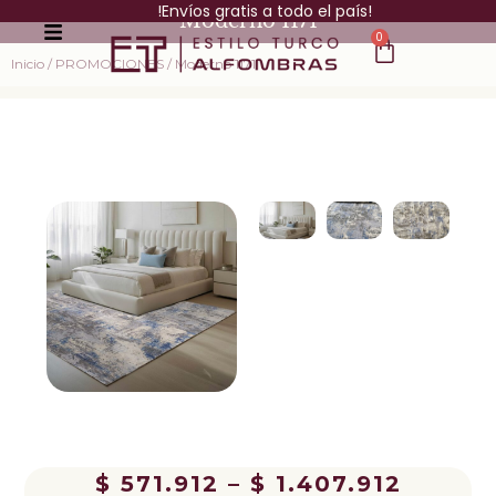
!Envíos gratis a todo el país!
Moderno 1171
0
Inicio
/
PROMOCIONES
/ Moderno 1171
$
571.912
–
$
1.407.912