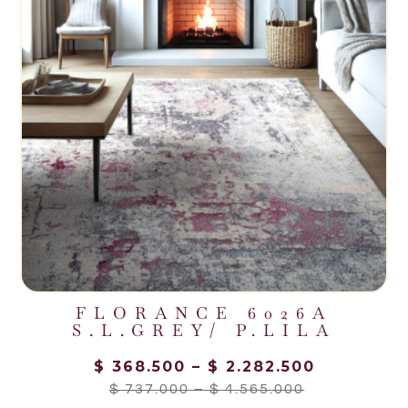
FLORANCE 6026A
S.L.GREY/ P.LILA
$
368.500
–
$
2.282.500
$
737.000
–
$
4.565.000