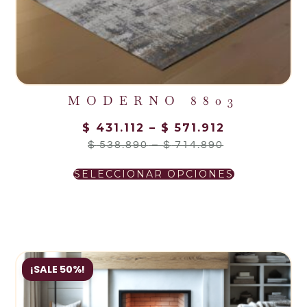
MODERNO 8803
$
431.112
–
$
571.912
$
538.890
–
$
714.890
SELECCIONAR OPCIONES
¡SALE 50%!