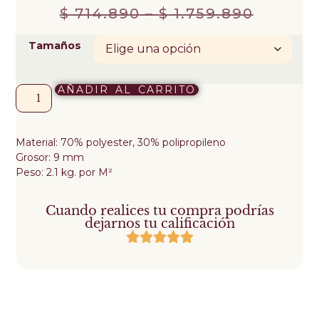
$
714.890
–
$
1.759.890
Tamaños
AÑADIR AL CARRITO
Material: 70% polyester, 30% polipropileno
Grosor: 9 mm
Peso: 2.1 kg. por M²
Cuando realices tu compra podrías
dejarnos tu calificación