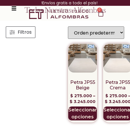
!Envíos gratis a todo el país!
Todas Nuestras Alfombras
0
Filtros
Petra JP55
Petra JP5
Beige
Crema
$
275.000
–
$
275.000
$
3.245.000
$
3.245.00
Seleccionar
Selecciona
opciones
opciones