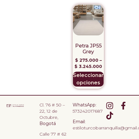
Petra JP55
Grey
$
275.000
–
$
3.245.000
Seleccionar
opciones
Cl. 76 # 50 –
WhatsApp
:
22, 12 de
573242017687
Octubre,
Email
:
Bogotá
estiloturcobarranquilla@gmail
Calle 77 # 62