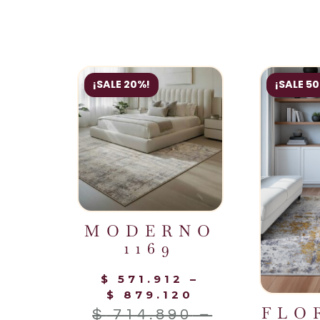
¡SALE 20%!
¡SALE 5
MODERNO
1169
$
571.912
–
$
879.120
FLO
$
714.890
–