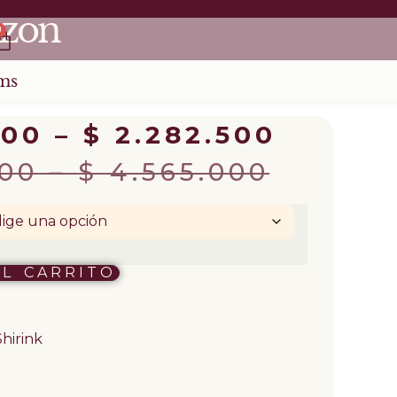
izon
0
ms
500
–
$
2.282.500
00
–
$
4.565.000
AL CARRITO
Shirink