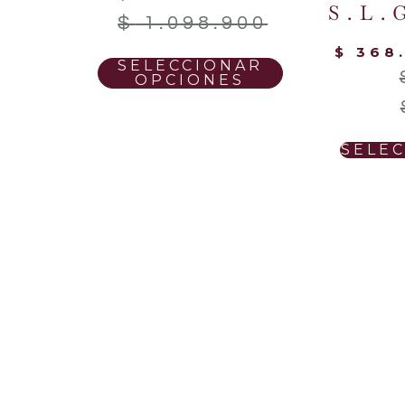
S.L.
$
1.098.900
$
368.
SELECCIONAR
OPCIONES
SELE