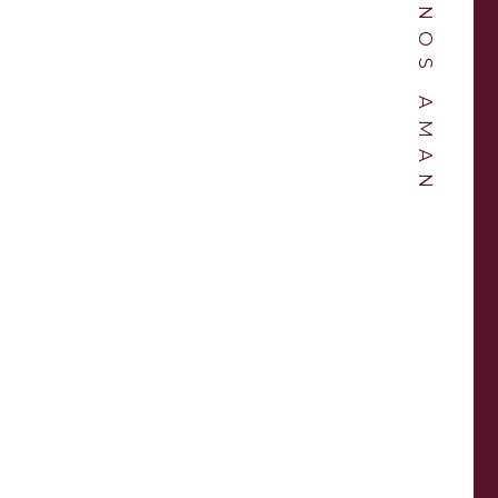
NOS AMAN
ber for 3 years and
“Love this shop! Bruno and Jett are amaz
e’s nothing better
Every time I go to the store they are
 delivery of a new
enthusiastic and help me pick out the b
ase.”
vases.“
ANDLER
KASON LOPEZ