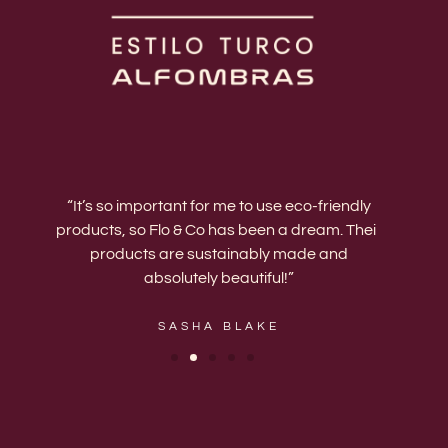
ing.
“It’s so important for me to use eco-friendly
“Th
products, so Flo & Co has been a dream. Their
upgrade
est
products are sustainably made and
have a
absolutely beautiful!”
my va
SASHA BLAKE