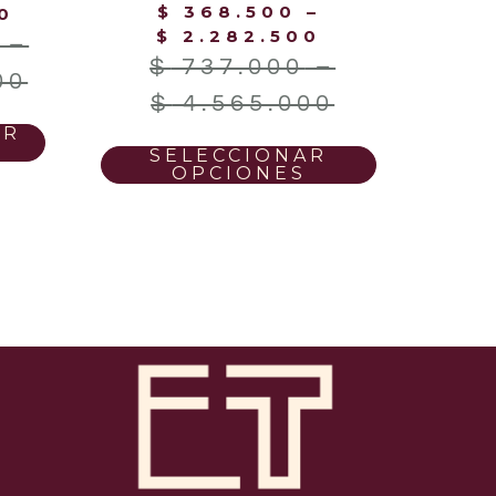
$
368.500
–
0
$
2.282.500
–
$
737.000
–
00
$
4.565.000
AR
SELECCIONAR
OPCIONES