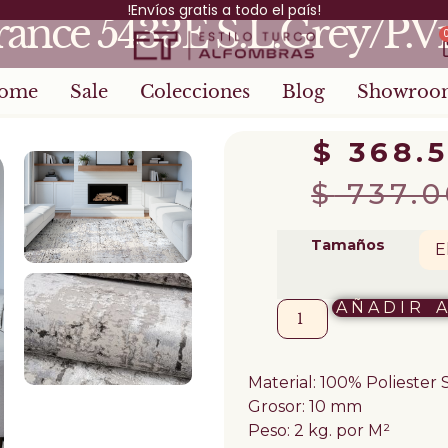
!Envíos gratis a todo el país!
rance 5433E S.L.Grey/P.V
ome
Sale
Colecciones
Blog
Showroo
$
368.
$
737.0
Tamaños
AÑADIR 
Material: 100% Poliester 
Grosor: 10 mm
Peso: 2 kg. por M²