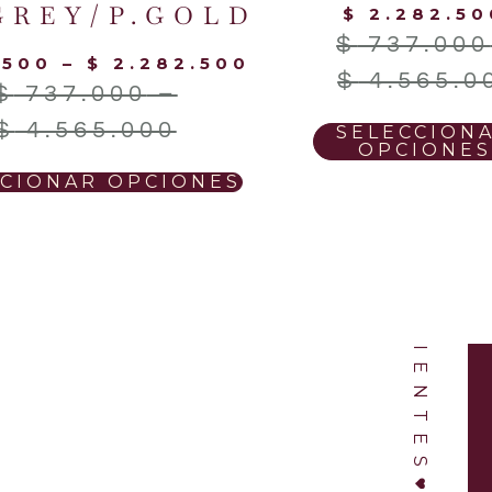
GREY/P.GOLD
$
2.282.50
$
737.000
500
–
$
2.282.500
$
4.565.0
$
737.000
–
NUESTROS CLIENTES
$
4.565.000
SELECCION
OPCIONES
CCIONAR OPCIONES