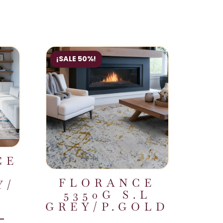
¡SALE 50%!
CE
FLORANCE
Y/
5350G S.L
E
GREY/P.GOLD
–