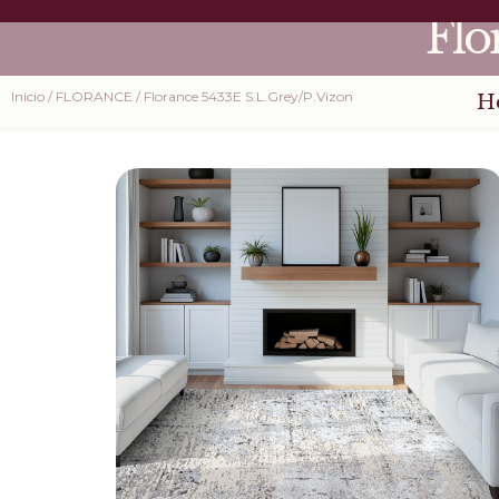
Flo
Inicio
/
FLORANCE
/ Florance 5433E S.L.Grey/P.Vizon
H