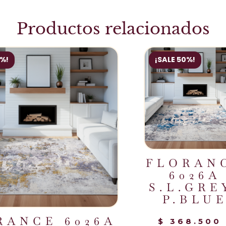
Productos relacionados
0%!
¡SALE 50%!
FLORAN
6026A
S.L.GRE
P.BLU
RANCE 6026A
$
368.500