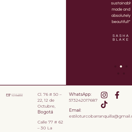
delivery of
best
sustainabl
a new 3D
vases.“
made and
printed
absolutely
vase.”
beautiful!”
KASON
LOPEZ
EVALYN
SASHA
CHANDLER
BLAKE
Cl. 76 # 50 –
WhatsApp
:
22, 12 de
573242017687
Octubre,
Email
:
Bogotá
estiloturcobarranquilla@gmail
Calle 77 # 62
– 30 La