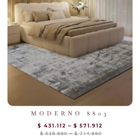
MODERNO 8803
$
431.112
–
$
571.912
$
538.890
–
$
714.890