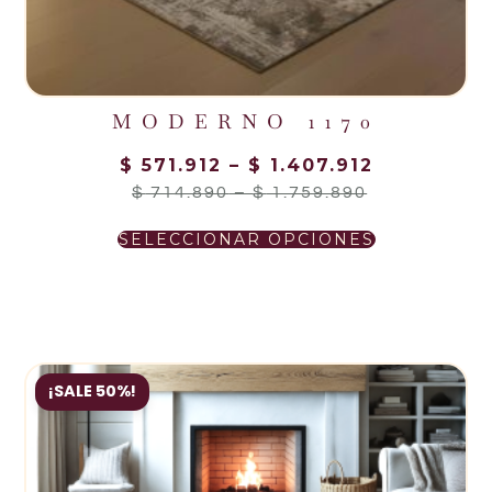
MODERNO 1170
$
571.912
–
$
1.407.912
$
714.890
–
$
1.759.890
SELECCIONAR OPCIONES
¡SALE 50%!