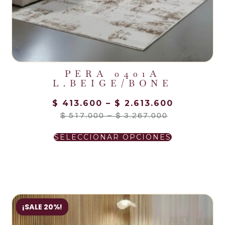
PERA 0401A
L.BEIGE/BONE
$
413.600
–
$
2.613.600
$
517.000
–
$
3.267.000
SELECCIONAR OPCIONES
¡SALE 20%!