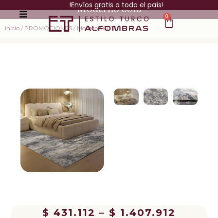
!Envíos gratis a todo el país!
Moderno 8813
0
Inicio
/
PROMOCIONES
/ Moderno 8813
$
431.112
–
$
1.407.912