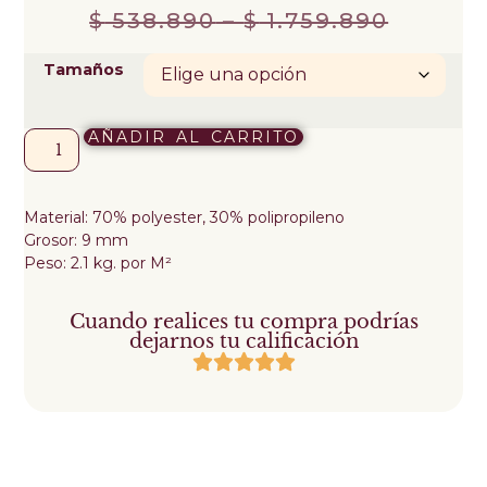
$
538.890
–
$
1.759.890
Tamaños
AÑADIR AL CARRITO
Material: 70% polyester, 30% polipropileno
Grosor: 9 mm
Peso: 2.1 kg. por M²
Cuando realices tu compra podrías
dejarnos tu calificación