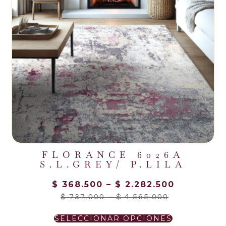
FLORANCE 6026A
S.L.GREY/ P.LILA
$
368.500
–
$
2.282.500
$
737.000
–
$
4.565.000
SELECCIONAR OPCIONES