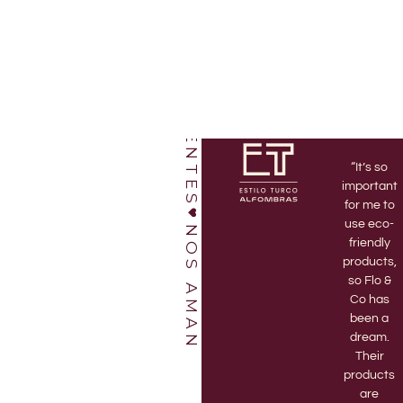
NUESTROS CLIENTES
“I’ve been
“Love this
“It’s so
a Flo & Co
shop!
important
member
Bruno and
for me to
for 3 years
Jett are
use eco-
NOS AMAN
and highly
amazing.
friendly
recommend
Every time
products,
it! There’s
I go to the
so Flo &
nothing
store they
Co has
better
are
been a
than
enthusiastic
dream.
receiving
and help
Their
my
me pick
products
monthly
out the
are