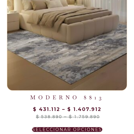
MODERNO 8813
$
431.112
–
$
1.407.912
$
538.890
–
$
1.759.890
SELECCIONAR OPCIONES