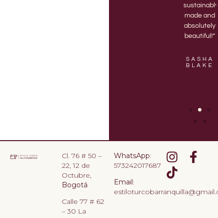
delivery of
best
sustainabl
a new 3D
vases.“
made and
printed
absolutely
vase.”
beautiful!”
KASON
LOPEZ
EVALYN
SASHA
CHANDLER
BLAKE
Cl. 76 # 50 –
WhatsApp
:
22, 12 de
573242017687
Octubre,
Email
:
Bogotá
estiloturcobarranquilla@gmail
Calle 77 # 62
– 30 La