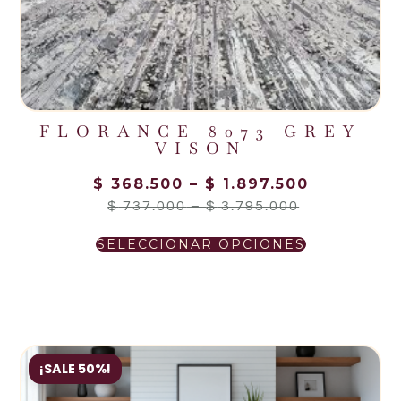
FLORANCE 8073 GREY
VISON
$
368.500
–
$
1.897.500
$
737.000
–
$
3.795.000
SELECCIONAR OPCIONES
¡SALE 50%!