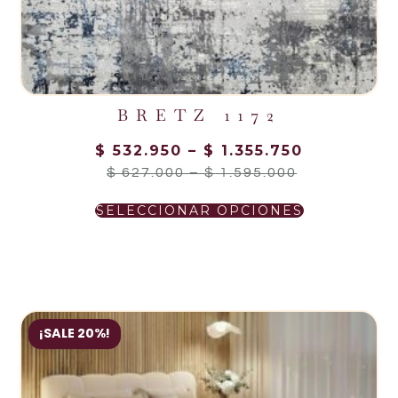
BRETZ 1172
$
532.950
–
$
1.355.750
$
627.000
–
$
1.595.000
SELECCIONAR OPCIONES
¡SALE 20%!