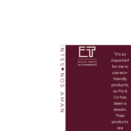
NUESTROS CLIENTES
“I’ve been
“Love this
“It’s so
a Flo & Co
shop!
important
member
Bruno and
for me to
for 3 years
Jett are
use eco-
NOS AMAN
and highly
amazing.
friendly
recommend
Every time
products,
it! There’s
I go to the
so Flo &
nothing
store they
Co has
better
are
been a
than
enthusiastic
dream.
receiving
and help
Their
my
me pick
products
monthly
out the
are