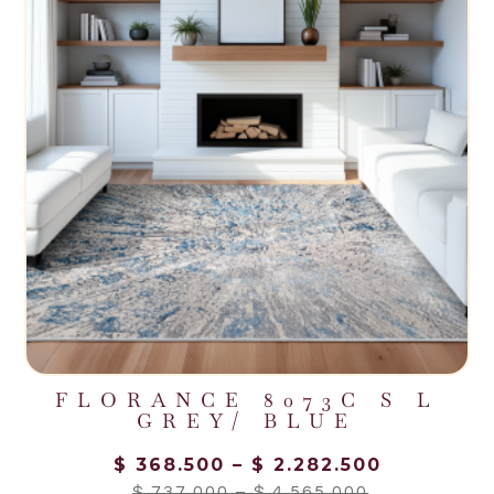
FLORANCE 8073C S L
GREY/ BLUE
$
368.500
–
$
2.282.500
$
737.000
–
$
4.565.000