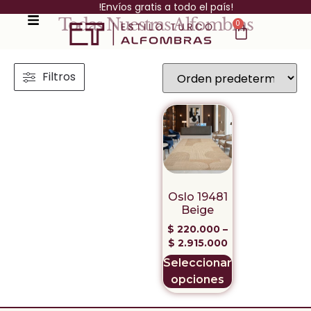
!Envíos gratis a todo el país!
Todas Nuestras Alfombras
0
Filtros
Oslo 19481
Beige
$
220.000
–
$
2.915.000
Seleccionar
opciones