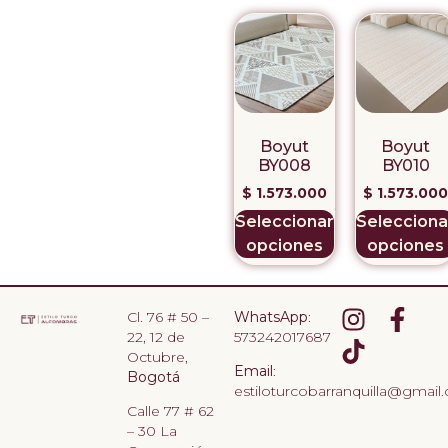
Boyut
Boyut
BY008
BY010
$
1.573.000
$
1.573.000
Seleccionar
Selecciona
opciones
opciones
Cl. 76 # 50 –
WhatsApp
:
22, 12 de
573242017687
Octubre,
Email
:
Bogotá
estiloturcobarranquilla@gmail
Calle 77 # 62
– 30 La