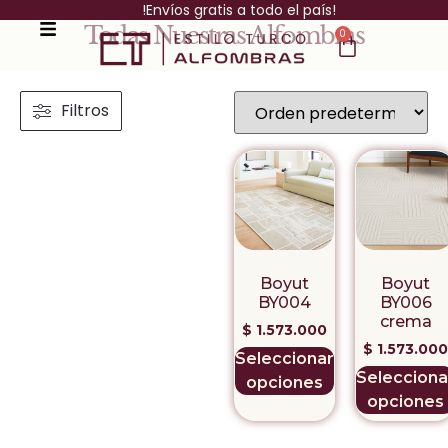
!Envíos gratis a todo el país!
Todas Nuestras Alfombras
0
Filtros
Boyut
Boyut
BY004
BY006
crema
$
1.573.000
$
1.573.000
Seleccionar
Selecciona
opciones
opciones