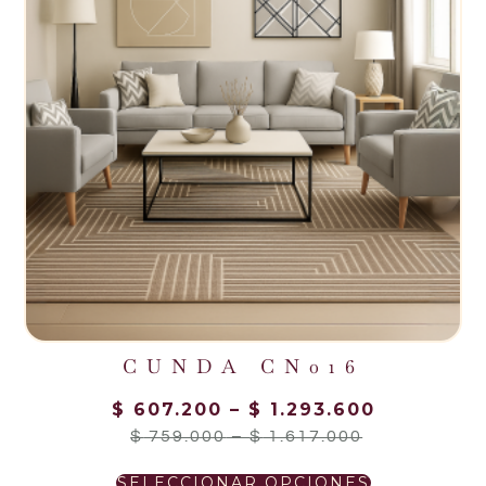
CUNDA CN016
$
607.200
–
$
1.293.600
$
759.000
–
$
1.617.000
SELECCIONAR OPCIONES