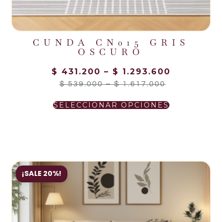
CUNDA CN015 GRIS
OSCURO
$
431.200
–
$
1.293.600
$
539.000
–
$
1.617.000
SELECCIONAR OPCIONES
¡SALE 20%!