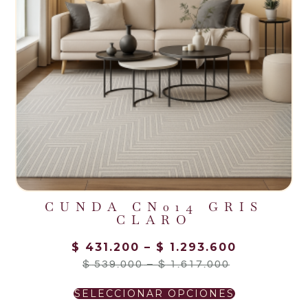
CUNDA CN014 GRIS
CLARO
$
431.200
–
$
1.293.600
$
539.000
–
$
1.617.000
SELECCIONAR OPCIONES