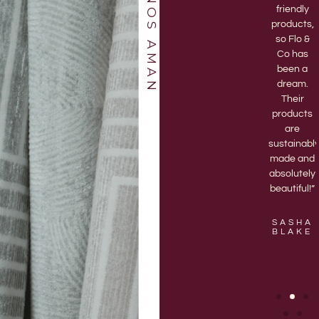
NOS AMAN
and highly
amazing.
friendly
recommend
Every time
products,
it! There’s
I go to the
so Flo &
nothing
store they
Co has
better
are
been a
than
enthusiastic
dream.
receiving
and help
Their
my
me pick
products
monthly
out the
are
delivery of
best
sustainabl
a new 3D
vases.“
made and
printed
absolutely
vase.”
beautiful!”
KASON
LOPEZ
EVALYN
SASHA
CHANDLER
BLAKE