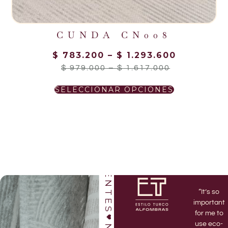
CUNDA CN008
$
783.200
–
$
1.293.600
$
979.000
–
$
1.617.000
NUESTROS CLIENTES
SELECCIONAR OPCIONES
“I’ve been
“Love this
“It’s so
a Flo & Co
shop!
important
member
Bruno and
for me to
for 3 years
Jett are
use eco-