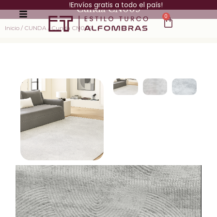
!Envíos gratis a todo el país!
Cunda CN009
0
Inicio
/
CUNDA
/ Cunda CN009