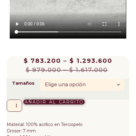
$
783.200
–
$
1.293.600
$
979.000
–
$
1.617.000
Tamaños
AÑADIR AL CARRITO
Material: 100% acrílico en Terciopelo
Grosor: 7 mm