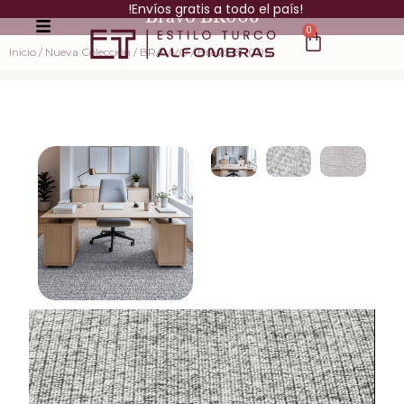
!Envíos gratis a todo el país!
Bravo BR006
0
Inicio
/
Nueva Colección
/
BRAVVO
/ Bravo BR006