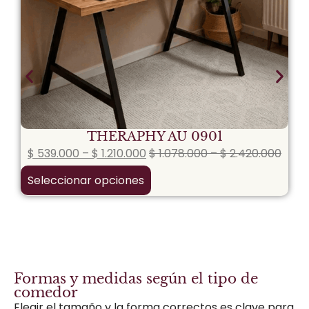
THERAPHY AU 0901
$
539.000
–
$
1.210.000
$
1.078.000
–
$
2.420.000
Seleccionar opciones
Formas y medidas según el tipo de
comedor
Elegir el tamaño y la forma correctos es clave para