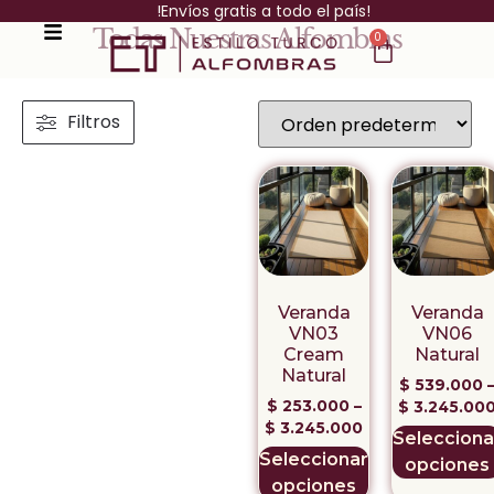
!Envíos gratis a todo el país!
Todas Nuestras Alfombras
0
Filtros
Veranda
Veranda
VN03
VN06
Cream
Natural
Natural
$
539.000
$
253.000
–
$
3.245.00
$
3.245.000
Selecciona
Seleccionar
opciones
opciones