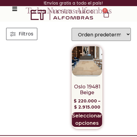
!Envíos gratis a todo el país!
Todas Nuestras Alfombras
0
Filtros
Oslo 19481
Beige
$
220.000
–
$
2.915.000
Seleccionar
opciones