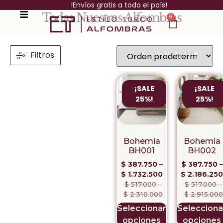
!Envíos gratis a todo el país!
Todas Nuestras Alfombras
0
Filtros
¡SALE
¡SALE
25%!
25%!
Bohemia
Bohemia
BH001
BH002
$
387.750
–
$
387.750
–
$
1.732.500
$
2.186.250
$
517.000
–
$
517.000
–
$
2.310.000
$
2.915.000
Seleccionar
Selecciona
opciones
opciones