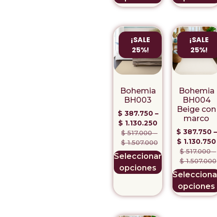
¡SALE
¡SALE
25%!
25%!
Bohemia
Bohemia
BH003
BH004
Beige con
$
387.750
–
marco
$
1.130.250
$
387.750
–
$
517.000
–
$
1.130.750
$
1.507.000
$
517.000
–
Seleccionar
$
1.507.000
opciones
Selecciona
opciones