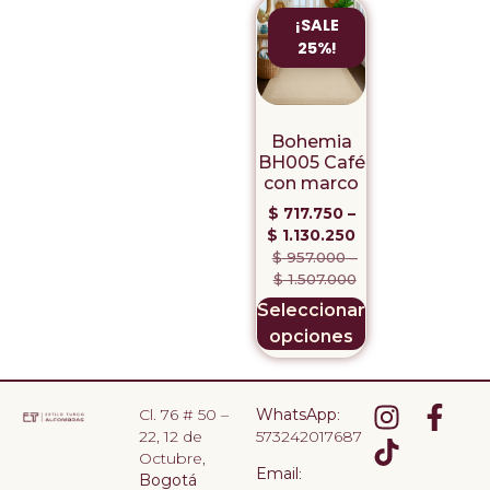
¡SALE
25%!
Bohemia
BH005 Café
con marco
$
717.750
–
$
1.130.250
$
957.000
–
$
1.507.000
Seleccionar
opciones
Cl. 76 # 50 –
WhatsApp
:
22, 12 de
573242017687
Octubre,
Email
:
Bogotá