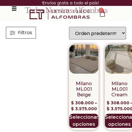
!Envíos gratis a todo el país!
Todas Nuestras Alfombras
0
Filtros
Milano
Milano
ML001
ML001
Beige
Cream
$
308.000
–
$
308.000
$
3.575.000
$
3.575.00
Seleccionar
Selecciona
opciones
opciones