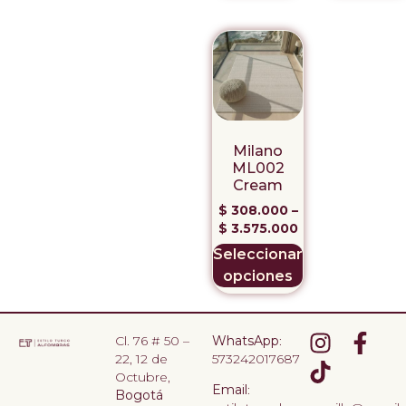
Milano
ML002
Cream
$
308.000
–
$
3.575.000
Seleccionar
opciones
Cl. 76 # 50 –
WhatsApp
:
22, 12 de
573242017687
Octubre,
Email
:
Bogotá