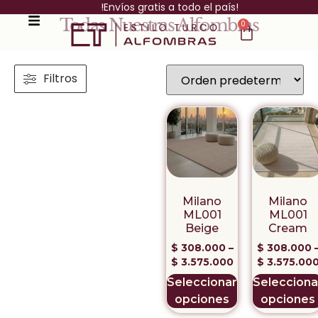
!Envíos gratis a todo el país!
Todas Nuestras Alfombras
0
Filtros
Milano
Milano
ML001
ML001
Beige
Cream
$
308.000
–
$
308.000
$
3.575.000
$
3.575.00
Seleccionar
Selecciona
opciones
opciones