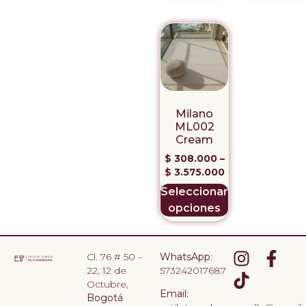
Milano
ML002
Cream
$
308.000
–
$
3.575.000
Seleccionar
opciones
Cl. 76 # 50 –
WhatsApp
:
22, 12 de
573242017687
Octubre,
Email
:
Bogotá