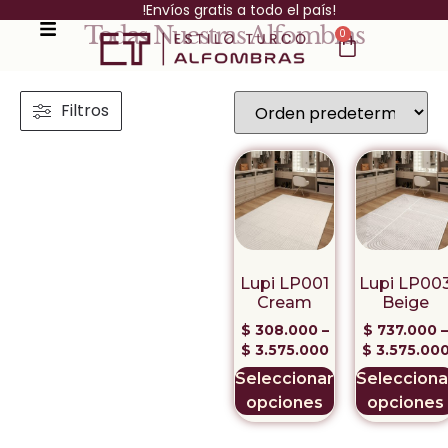
!Envíos gratis a todo el país!
Todas Nuestras Alfombras
0
Filtros
Lupi LP001
Lupi LP00
Cream
Beige
$
308.000
–
$
737.000
–
$
3.575.000
$
3.575.00
Seleccionar
Selecciona
opciones
opciones