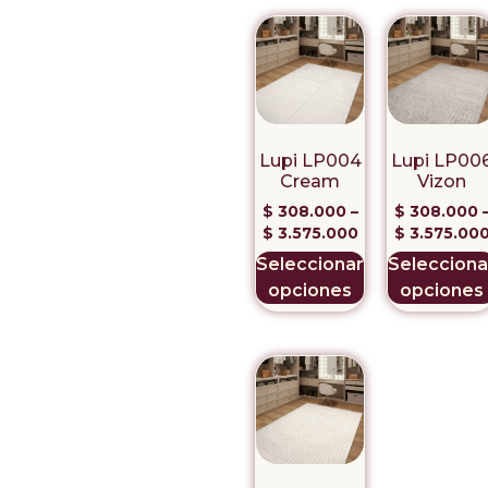
Lupi LP004
Lupi LP00
Cream
Vizon
$
308.000
–
$
308.000
$
3.575.000
$
3.575.00
Seleccionar
Selecciona
opciones
opciones