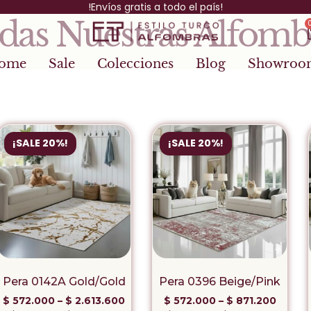
!Envíos gratis a todo el país!
das Nuestras Alfomb
ome
Sale
Colecciones
Blog
Showroo
¡SALE 20%!
¡SALE 20%!
Pera 0142A Gold/Gold
Pera 0396 Beige/Pink
$
572.000
–
$
2.613.600
$
572.000
–
$
871.200