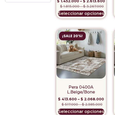
$
1.452.000
–
$
2.613.600
$
1.815.000
–
$
3.267.000
Seleccionar opciones
¡SALE 20%!
Pera 0400A
L.Beige/Bone
$
413.600
–
$
2.068.000
$
517.000
–
$
2.585.000
Seleccionar opciones