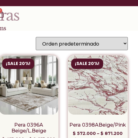
ras
0
ms
¡SALE 20%!
¡SALE 20%!
Pera 0396A
Pera 0398ABeige/Pink
Beige/L.Beige
$
572.000
–
$
871.200