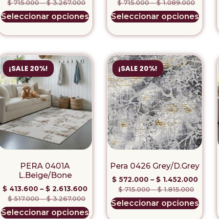
$
715.000
–
$
3.267.000
$
715.000
–
$
1.089.000
Seleccionar opciones
Seleccionar opciones
¡SALE 20%!
¡SALE 20%!
PERA 0401A
Pera 0426 Grey/D.Grey
L.Beige/Bone
$
572.000
–
$
1.452.000
$
413.600
–
$
2.613.600
$
715.000
–
$
1.815.000
$
517.000
–
$
3.267.000
Seleccionar opciones
Seleccionar opciones