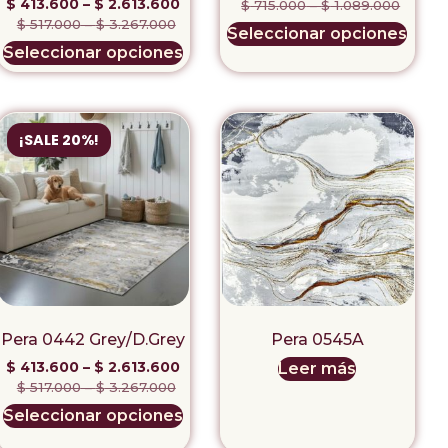
$
413.600
–
$
2.613.600
$
715.000
–
$
1.089.000
$
517.000
–
$
3.267.000
Seleccionar opciones
Seleccionar opciones
¡SALE 20%!
Pera 0442 Grey/D.Grey
Pera 0545A
$
413.600
–
$
2.613.600
Leer más
$
517.000
–
$
3.267.000
Seleccionar opciones