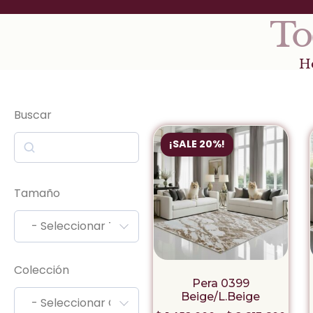
To
H
Buscar
¡SALE 20%!
Tamaño
- Seleccionar Tamaño -
Colección
Pera 0399
Beige/L.Beige
- Seleccionar Colección -