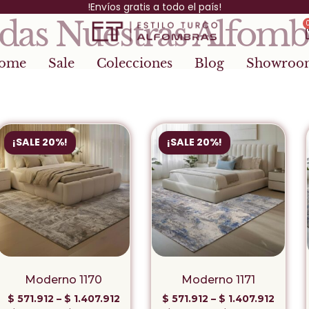
!Envíos gratis a todo el país!
das Nuestras Alfomb
ome
Sale
Colecciones
Blog
Showroo
¡SALE 20%!
¡SALE 20%!
Moderno 1170
Moderno 1171
$
571.912
–
$
1.407.912
$
571.912
–
$
1.407.912