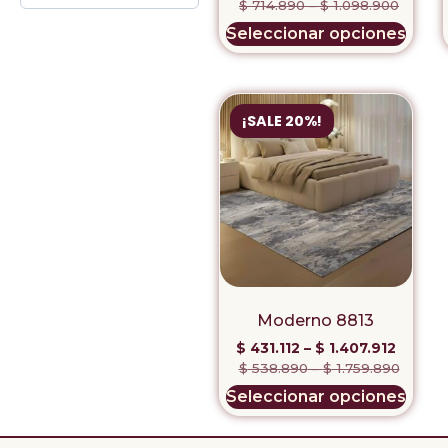
$
714.890
–
$
1.098.900
Seleccionar opciones
¡SALE 20%!
Moderno 8813
$
431.112
–
$
1.407.912
$
538.890
–
$
1.759.890
Seleccionar opciones